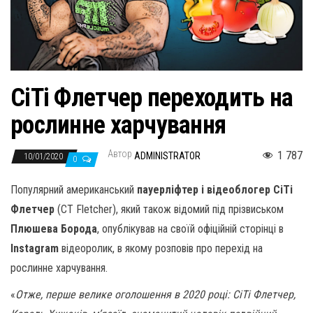
н
а
в
и
г
СіТі Флетчер переходить на
а
рослинне харчування
ц
и
Автор
1 787
ADMINISTRATOR
10/01/2020
ю
0
Популярний американський
пауерліфтер і відеоблогер СіТі
Флетчер
(CT Fletcher), який також відомий під прізвиськом
Плюшева Борода
, опублікував на своїй офіційній сторінці в
Instagram
відеоролик, в якому розповів про перехід на
рослинне харчування.
«
Отже, перше велике оголошення в 2020 році: СіТі Флетчер,