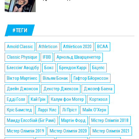
#ТЕГИ
Arnold Classic
Athleticon
Athleticon 2020
BCAA
Classic Physique
IFBB
Арнольд Шварценеггер
Блессінг Аводібу
Бокс
Брендон Каррі
Біцепс
Віктор Мартінес
Вільям Бонак
Гафтор Бйорнссон
Двейн Джонсон
Декстер Джексон
Джозеф Баена
Едді Голл
Кай Грін
Калум фон Могер
Кортизол
Кріс Бамстед
Ларрі Уілс
Лі Пріст
Майк О'Херн
Мамду Елссбіай (Біг Рамі)
Мартін Форд
Містер Олімпія 2018
Містер Олімпія 2019
Містер Олімпія 2020
Містер Олімпія 2021