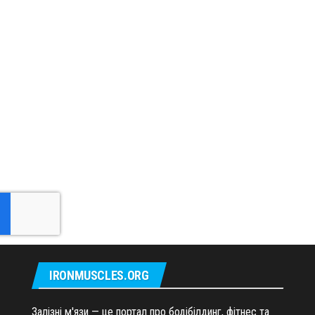
IRONMUSCLES.ORG
Залізні м'язи — це портал про бодібілдинг, фітнес та