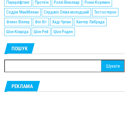
Пауерліфтинг
Протеїн
Роллі Вінклаар
Ронні Коулмен
Седрік МакМіллан
Серджіо Оліва молодший
Тестостерон
Флекс Віллер
Філ Хіт
Хаді Чупан
Хантер Лабрада
Шон Кларіда
Шон Рей
Шон Роден
ПОШУК
Пошук:
РЕКЛАМА