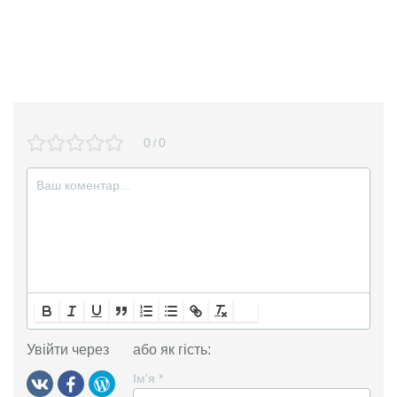
0
0
/
Увійти через
або як гість:
Ім'я
*