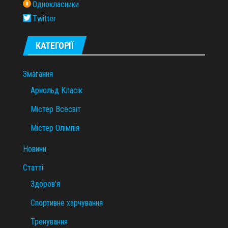
Однокласники
Twitter
КАТЕГОРІЇ
Змагання
Арнольд Класік
Містер Всесвіт
Містер Олімпія
Новини
Статті
Здоров'я
Спортивне харчування
Тренування