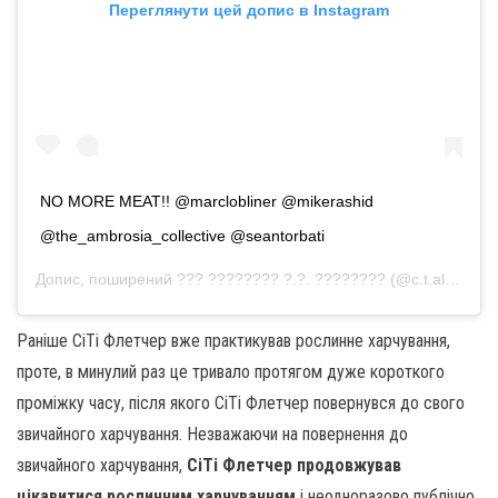
Переглянути цей допис в Instagram
NO MORE MEAT!! @marclobliner @mikerashid
@the_ambrosia_collective @seantorbati
Допис, поширений
??? ???????? ?.?. ????????
(@c.t.ali.fletcher)
Раніше СіТі Флетчер вже практикував рослинне харчування,
проте, в минулий раз це тривало протягом дуже короткого
проміжку часу, після якого СіТі Флетчер повернувся до свого
звичайного харчування. Незважаючи на повернення до
звичайного харчування,
СіТі Флетчер продовжував
цікавитися рослинним харчуванням
і неодноразово публічно