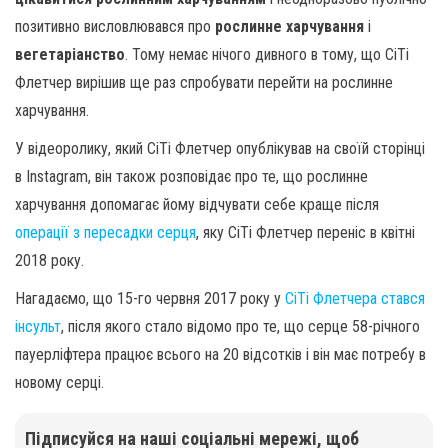
позитивно висловлювався про
рослинне харчування
і
вегетаріанство
. Тому немає нічого дивного в тому, що СіТі
Флетчер вирішив ще раз спробувати перейти на рослинне
харчування.
У відеоролику, який СіТі Флетчер опублікував на своїй сторінці
в Instagram, він також розповідає про те, що рослинне
харчування допомагає йому відчувати себе краще після
операції з пересадки серця
, яку СіТі Флетчер переніс в квітні
2018 року.
Нагадаємо, що 15-го червня 2017 року у
СіТі Флетчера стався
інсульт
, після якого стало відомо про те, що серце 58-річного
пауерліфтера працює всього на 20 відсотків і він має потребу в
новому серці.
Підписуйся на наші соціальні мережі, щоб