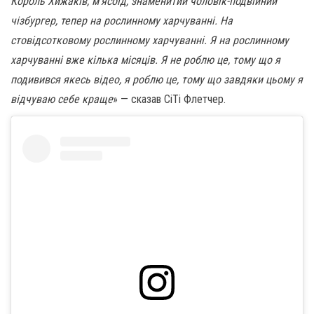
Король Хижаків, м’ясоїд, знаменитий чоловік-подвійний
чізбургер, тепер на рослинному харчуванні. На
стовідсотковому рослинному харчуванні. Я на рослинному
харчуванні вже кілька місяців. Я не роблю це, тому що я
подивився якесь відео, я роблю це, тому що завдяки цьому я
відчуваю себе краще
» — сказав СіТі Флетчер.