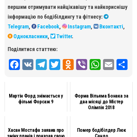
першим отримувати найцікавішу та найкориснішу
інформацію по бодібілдингу та фітнесу:
Telegram
,
Facebook
,
Instagram
,
Вконтакті
,
Однокласники
,
Twitter
.
Поділитися статтею:
F
V
T
T
O
V
W
E
П
a
K
e
w
d
i
h
m
о
c
l
i
n
b
a
a
д
Мартін Форд знімається у
Форма Вільяма Бонака за
e
e
t
o
e
t
i
і
фільмі Форсаж 9
два місяці до Містер
Олімпія 2018
b
g
t
k
r
s
l
л
o
r
e
l
A
и
Хасан Мостафа заявив про
Помер бодібілдер Люк
o
a
r
a
p
т
зміну планів і показав свою
Сандо