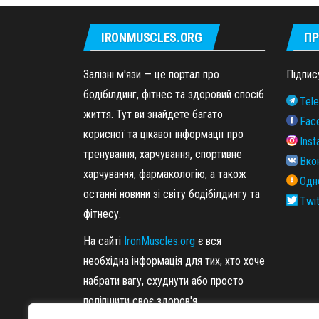
IRONMUSCLES.ORG
ПР
Залізні м'язи — це портал про
Підпис
бодібілдинг, фітнес та здоровий спосіб
Tel
життя. Тут ви знайдете багато
Fac
корисної та цікавої інформації про
Ins
тренування, харчування, спортивне
Вко
харчування, фармакологію, а також
Одн
останні новини зі світу бодібілдингу та
Twit
фітнесу.
На сайті
IronMuscles.org
є вся
необхідна інформація для тих, хто хоче
набрати вагу, схуднути або просто
поліпшити своє здоров'я.