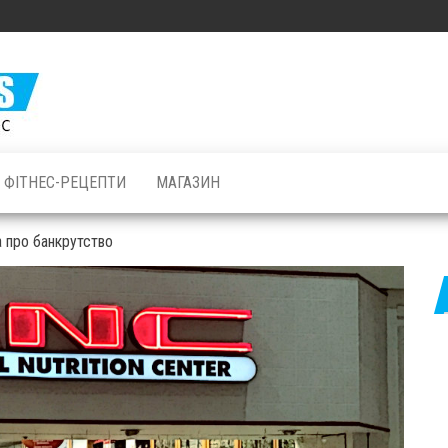
Залізні
М'язи: все
про
бодібілдинг
ФІТНЕС-РЕЦЕПТИ
МАГАЗИН
і фітнес
а про банкрутство