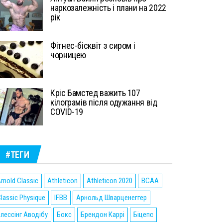
наркозалежність і плани на 2022
рік
Фітнес-бісквіт з сиром і
чорницею
Кріс Бамстед важить 107
кілограмів після одужання від
COVID-19
#ТЕГИ
rnold Classic
Athleticon
Athleticon 2020
BCAA
lassic Physique
IFBB
Арнольд Шварценеггер
лессінг Аводібу
Бокс
Брендон Каррі
Біцепс