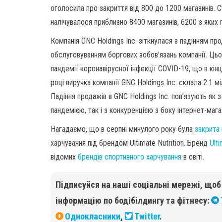
оголосила про закриття від 800 до 1200 магазинів. С
налічувалося приблизно 8400 магазинів, 6200 з яких
Компанія GNC Holdings Inc. зіткнулася з падінням п
обслуговуванням боргових зобов’язань компанії. Цьо
пандемії коронавірусної інфекції COVID-19, що в кі
році виручка компанії GNC Holdings Inc. склала 2.1 м
Падіння продажів в GNC Holdings Inc. пов’язують я
пандемією, так і з конкуренцією з боку інтернет-маг
Нагадаємо, що в серпні минулого року була
закрита 
харчування під брендом Ultimate Nutrition. Бренд
Ulti
відомих
брендів спортивного харчування
в світі.
Підписуйся на наші соціальні мережі, що
інформацію по бодібілдингу та фітнесу:
Однокласники
,
Twitter
.