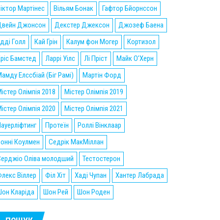
іктор Мартінес
Вільям Бонак
Гафтор Бйорнссон
Двейн Джонсон
Декстер Джексон
Джозеф Баена
дді Голл
Кай Грін
Калум фон Могер
Кортизол
ріс Бамстед
Ларрі Уілс
Лі Пріст
Майк О'Херн
амду Елссбіай (Біг Рамі)
Мартін Форд
істер Олімпія 2018
Містер Олімпія 2019
істер Олімпія 2020
Містер Олімпія 2021
ауерліфтинг
Протеїн
Роллі Вінклаар
онні Коулмен
Седрік МакМіллан
Серджіо Оліва молодший
Тестостерон
лекс Віллер
Філ Хіт
Хаді Чупан
Хантер Лабрада
он Кларіда
Шон Рей
Шон Роден