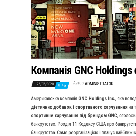
Компанія GNC Holdings 
Автор
ADMINISTRATOR
25/07/2020
0
Американська компанія
GNC Holdings Inc.
, яка воло
дієтичних добавок і спортивного харчування
на 
спортивне харчування під брендом GNC
, оголос
банкрутство. Розділ 11 Кодексу США про банкрутств
банкрутства. Саме реорганізацією і планує найближч