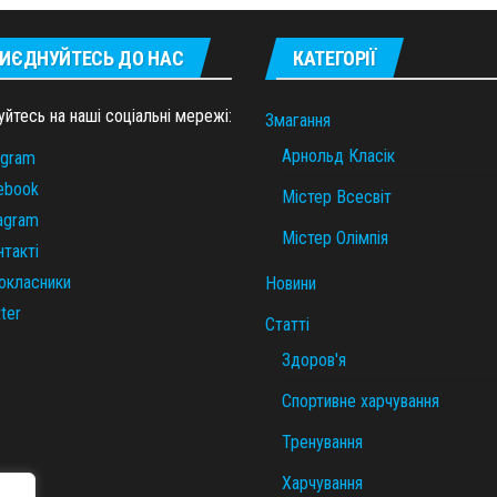
ИЄДНУЙТЕСЬ ДО НАС
КАТЕГОРІЇ
уйтесь на наші соціальні мережі:
Змагання
Арнольд Класік
egram
ebook
Містер Всесвіт
tagram
Містер Олімпія
нтакті
окласники
Новини
ter
Статті
Здоров'я
Спортивне харчування
Тренування
Харчування