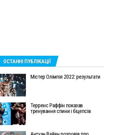
ОСТАННІ ПУБЛІКАЦІЇ
Містер Олімпія 2022: результати
Терренс Раффін показав
тренування спини і біцепсів
Антуан Вайян розповів про