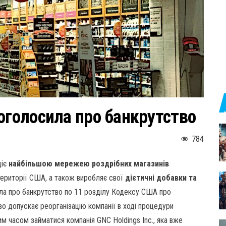
оголосила про банкрутство
784
діє
найбільшою мережею роздрібних магазинів
території США, а також виробляє свої
дієтичні добавки та
ила про банкрутство по 11 розділу Кодексу США про
о допускає реорганізацію компанії в ході процедури
им часом займатися компанія GNC Holdings Inc., яка вже