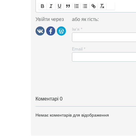
Увійти через
або як гість:
Ім'я
*
Email
*
Коментарі 0
Немає коментарів для відображення