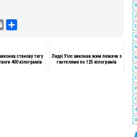
В
E
П
Е
m
о
К
a
д
М
иконав станову тягу
Ларрі Уілс виконав жим лежачи з
М
i
і
танги 400 кілограмів
гантелями по 125 кілограмів
М
l
л
П
и
Р
т
и
Ф
с
Ш
я