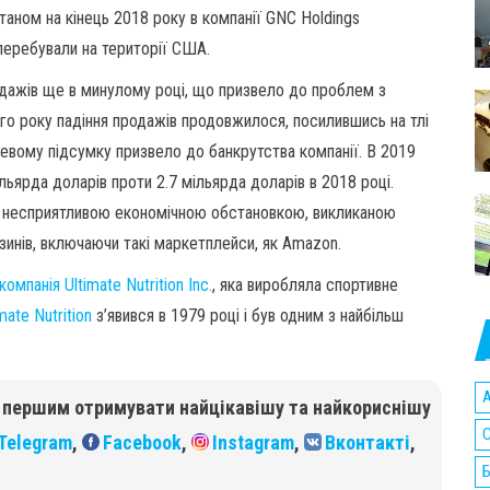
таном на кінець 2018 року в компанії GNC Holdings
 перебували на території США.
родажів ще в минулому році, що призвело до проблем з
го року падіння продажів продовжилося, посилившись на тлі
нцевому підсумку призвело до банкрутства компанії. В 2019
ільярда доларів проти 2.7 мільярда доларів в 2018 році.
к з несприятливою економічною обстановкою, викликаною
азинів, включаючи такі маркетплейси, як Amazon.
компанія Ultimate Nutrition Inc.
, яка виробляла спортивне
mate Nutrition
з’явився в 1979 році і був одним з найбільш
A
б першим отримувати найцікавішу та найкориснішу
C
Telegram
,
Facebook
,
Instagram
,
Вконтакті
,
Б