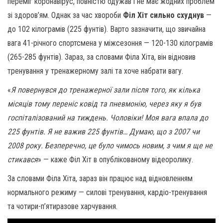
переміг коронавірус, повністю одужав і не має жодних проблем
зі здоров’ям. Однак за час хвороби
Філ Хіт сильно схуднув
—
до 102 кілограмів (225 фунтів). Варто зазначити, що звичайна
вага 41-річного спортсмена у міжсезоння — 120-130 кілограмів
(265-285 фунтів). Зараз, за ​​словами Філа Хіта, він відновив
тренування у тренажерному залі та хоче набрати вагу.
«
Я повернувся до тренажерної зали після того, як кілька
місяців тому переніс ковід та пневмонію, через яку я був
госпіталізований на тиждень. Чоловіки! Моя вага впала до
225 фунтів. Я не важив 225 фунтів… Думаю, що з 2007 чи
2008 року. Безперечно, це було чимось новим, з чим я ще не
стикався
» — каже Філ Хіт в опублікованому відеоролику.
За словами Філа Хіта, зараз він працює над відновленням
нормального режиму — силові тренування, кардіо-тренування
та чотири-п’ятиразове харчування.