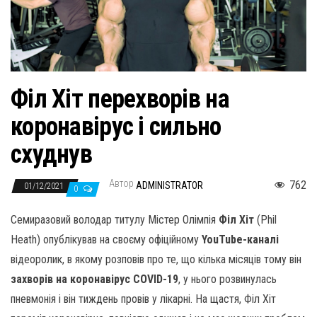
н
а
в
и
г
Філ Хіт перехворів на
а
коронавірус і сильно
ц
и
схуднув
ю
Автор
762
ADMINISTRATOR
01/12/2021
0
Семиразовий володар титулу Містер Олімпія
Філ Хіт
(Phil
Heath) опублікував на своєму офіційному
YouTube-каналі
відеоролик, в якому розповів про те, що кілька місяців тому він
захворів на коронавірус COVID-19
, у нього розвинулась
пневмонія і він тиждень провів у лікарні. На щастя, Філ Хіт