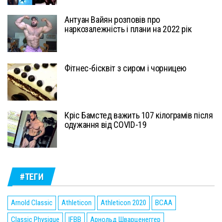
Антуан Вайян розповів про
наркозалежність і плани на 2022 рік
Фітнес-бісквіт з сиром і чорницею
Кріс Бамстед важить 107 кілограмів після
одужання від COVID-19
#ТЕГИ
Arnold Classic
Athleticon
Athleticon 2020
BCAA
Classic Physique
IFBB
Арнольд Шварценеггер