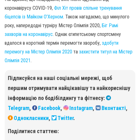
коронавірусу COVID-19,
Філ Хіт провів спільне тренування
біцепсів із Майком О’Херном
. Також нагадаємо, що минулого
року, напередодні турніру Містер Олімпія 2020,
Біг Рамі
захворів на коронавірус
. Однак єгипетському спортсмену
вдалося в короткий термін перемогти хворобу,
здобути
перемогу на Містер Олімпія 2020
та
захистити титул на Містер
Олімпія 2021
.
Підписуйся на наші соціальні мережі, щоб
першим отримувати найцікавішу та найкориснішу
інформацію по бодібілдингу та фітнесу:
Telegram
,
Facebook
,
Instagram
,
Вконтакті
,
Однокласники
,
Twitter
.
Поділитися статтею: