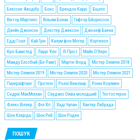
Блессінг Аводібу
Бокс
Брендон Каррі
Біцепс
Віктор Мартінес
Вільям Бонак
Гафтор Бйорнссон
Двейн Джонсон
Декстер Джексон
Джозеф Баена
Едді Голл
Кай Грін
Калум фон Могер
Кортизол
Кріс Бамстед
Ларрі Уілс
Лі Пріст
Майк О'Херн
Мамду Елссбіай (Біг Рамі)
Мартін Форд
Містер Олімпія 2018
Містер Олімпія 2019
Містер Олімпія 2020
Містер Олімпія 2021
Пауерліфтинг
Протеїн
Роллі Вінклаар
Ронні Коулмен
Седрік МакМіллан
Серджіо Оліва молодший
Тестостерон
Флекс Віллер
Філ Хіт
Хаді Чупан
Хантер Лабрада
Шон Кларіда
Шон Рей
Шон Роден
ПОШУК