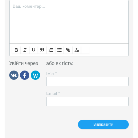
Увійти через
або як гість:
Ім'я
*
Email
*