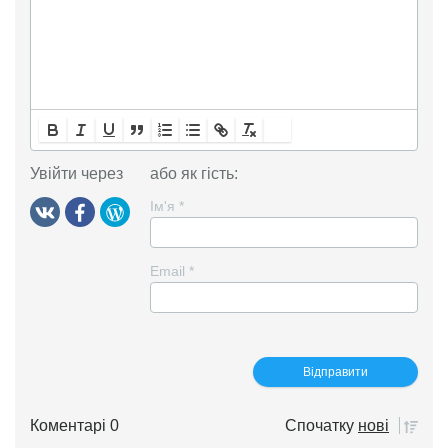
Увійти через
або як гість:
Ім'я
*
Email
*
Коментарі 0
Спочатку
нові