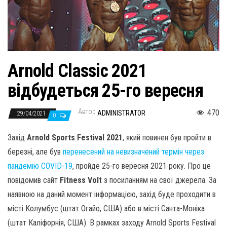
н
а
в
и
г
Arnold Classic 2021
а
відбудеться 25-го вересня
ц
и
Автор
470
ADMINISTRATOR
29/04/2021
ю
0
Захід
Arnold Sports Festival 2021
, який повинен був пройти в
березні, але був
перенесений на невизначений термін через
пандемію COVID-19
, пройде 25-го вересня 2021 року. Про це
повідомив сайт
Fitness Volt
з посиланням на свої джерела. За
наявною на даний момент інформацією, захід буде проходити в
місті Колумбус (штат Огайо, США) або в місті Санта-Моніка
(штат Каліфорнія, США). В рамках заходу Arnold Sports Festival