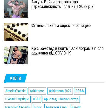
Антуан Вайян розповів про
наркозалежність і плани на 2022 рік
Фітнес-бісквіт з сиром і чорницею
Кріс Бамстед важить 107 кілограмів після
одужання від COVID-19
#ТЕГИ
Arnold Classic
Athleticon
Athleticon 2020
BCAA
Classic Physique
IFBB
Арнольд Шварценеггер
Блессінг Аводібу
Бокс
Брендон Каррі
Біцепс