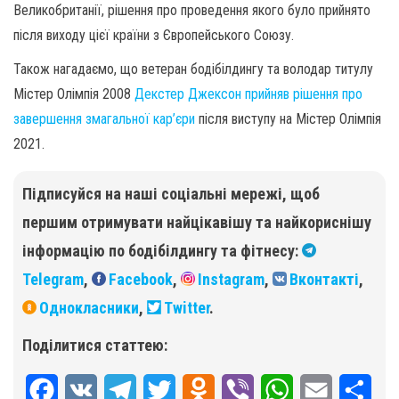
Великобританії, рішення про проведення якого було прийнято
після виходу цієї країни з Європейського Союзу.
Також нагадаємо, що ветеран бодібілдингу та володар титулу
Містер Олімпія 2008
Декстер Джексон прийняв рішення про
завершення змагальної кар’єри
після виступу на Містер Олімпія
2021.
Підписуйся на наші соціальні мережі, щоб
першим отримувати найцікавішу та найкориснішу
інформацію по бодібілдингу та фітнесу:
Telegram
,
Facebook
,
Instagram
,
Вконтакті
,
Однокласники
,
Twitter
.
Поділитися статтею:
F
V
T
T
O
V
W
E
П