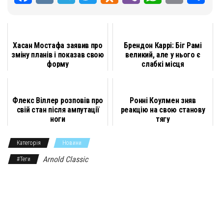
a
K
e
w
d
i
h
m
о
c
l
i
n
b
a
a
д
Хасан Мостафа заявив про
Брендон Каррі: Біг Рамі
e
e
t
o
e
t
i
і
зміну планів і показав свою
великий, але у нього є
форму
слабкі місця
b
g
t
k
r
s
l
л
o
r
e
l
A
и
Флекс Віллер розповів про
Ронні Коулмен зняв
o
a
r
a
p
т
свій стан після ампутації
реакцію на свою станову
k
m
s
p
и
ноги
тягу
s
с
Категорія
Новини
n
я
Arnold Classic
#Теги
i
k
i