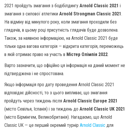
2021 пройдуть змагання з бодібілдингу
Arnold Classic 2021
і
змагання з силової атлетики
Arnold Strongman Classic 2021
.
На відміну від минулого року, коли змагання проходили без
глядачів, в цьому році присутність глядачів буде дозволена.
Також, за наявною інформацією, на Arnold Classic 2021 буде
тільки одна вагова категорія — відкрита категорія, переможець
в якій отримає право на участь в
Містер Олімпія 2022
.
Варто зазначити, що офіційно ця інформація на даний момент не
підтверджена і не спростована.
Якщо інформація про дату проведення Arnold Classic 2021
відповідає дійсності, то з цього випливає, що змагання
пройдуть через тиждень після
Arnold Classic Europe 2021
(місто Севілья, Іспанія) і за тиждень до
Arnold Classic UK 2021
(місто Бірмінгем, Великобританія). Нагадаємо, що Arnold
Classic UK — це перший окремий турнір
Arnold Classic
для