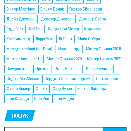
Віктор Мартінес
Вільям Бонак
Гафтор Бйорнссон
Двейн Джонсон
Декстер Джексон
Джозеф Баена
Едді Голл
Кай Грін
Калум фон Могер
Кортизол
Кріс Бамстед
Ларрі Уілс
Лі Пріст
Майк О'Херн
Мамду Елссбіай (Біг Рамі)
Мартін Форд
Містер Олімпія 2018
Містер Олімпія 2019
Містер Олімпія 2020
Містер Олімпія 2021
Пауерліфтинг
Протеїн
Роллі Вінклаар
Ронні Коулмен
Седрік МакМіллан
Серджіо Оліва молодший
Тестостерон
Флекс Віллер
Філ Хіт
Хаді Чупан
Хантер Лабрада
Шон Кларіда
Шон Рей
Шон Роден
ПОШУК
Пошук: