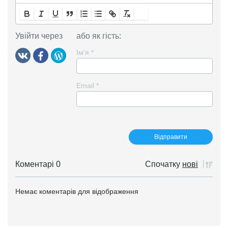
Увійти через
або як гість:
Ім'я
*
Email
*
Коментарі 0
Спочатку
нові
Немає коментарів для відображення