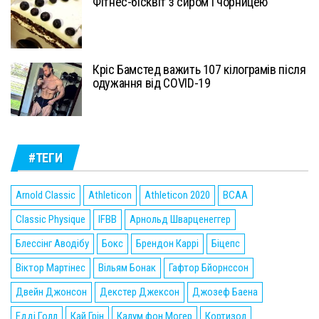
Фітнес-бісквіт з сиром і чорницею
Кріс Бамстед важить 107 кілограмів після
одужання від COVID-19
#ТЕГИ
Arnold Classic
Athleticon
Athleticon 2020
BCAA
Classic Physique
IFBB
Арнольд Шварценеггер
Блессінг Аводібу
Бокс
Брендон Каррі
Біцепс
Віктор Мартінес
Вільям Бонак
Гафтор Бйорнссон
Двейн Джонсон
Декстер Джексон
Джозеф Баена
Едді Голл
Кай Грін
Калум фон Могер
Кортизол