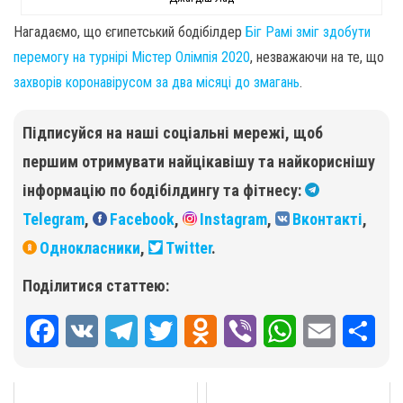
Нагадаємо, що єгипетський бодібілдер
Біг Рамі зміг здобути
перемогу на турнірі Містер Олімпія 2020
, незважаючи на те, що
захворів коронавірусом за два місяці до змагань
.
Підписуйся на наші соціальні мережі, щоб
першим отримувати найцікавішу та найкориснішу
інформацію по бодібілдингу та фітнесу:
Telegram
,
Facebook
,
Instagram
,
Вконтакті
,
Однокласники
,
Twitter
.
Поділитися статтею:
F
V
T
T
O
V
W
E
П
a
K
e
w
d
i
h
m
о
c
l
i
n
b
a
a
д