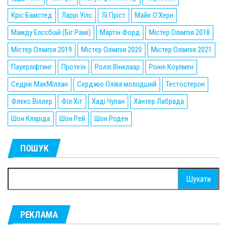
Кріс Бамстед
Ларрі Уілс
Лі Пріст
Майк О'Херн
Мамду Елссбіай (Біг Рамі)
Мартін Форд
Містер Олімпія 2018
Містер Олімпія 2019
Містер Олімпія 2020
Містер Олімпія 2021
Пауерліфтинг
Протеїн
Роллі Вінклаар
Ронні Коулмен
Седрік МакМіллан
Серджіо Оліва молодший
Тестостерон
Флекс Віллер
Філ Хіт
Хаді Чупан
Хантер Лабрада
Шон Кларіда
Шон Рей
Шон Роден
ПОШУК
Пошук:
РЕКЛАМА