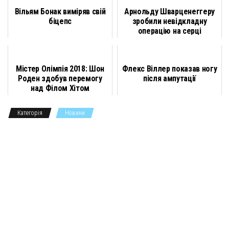
Вільям Бонак виміряв свій
Арнольду Шварценеггеру
e
e
t
o
e
t
i
і
біцепс
зробили невідкладну
операцію на серці
b
g
t
k
r
s
l
л
o
r
e
l
A
и
Містер Олімпія 2018: Шон
Флекс Віллер показав ногу
o
a
r
a
p
т
Роден здобув перемогу
після ампутації
k
m
s
p
и
над Філом Хітом
s
с
Категорія
Новини
n
я
i
k
i