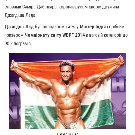
словами Саміра Дабілкара, коронавірусом хворіє дружина
Джагдіша Лада.
Джагдіш Лад
був володарем титулу
Містер Індія
і срібним
призером
Чемпіонату світу WBPF 2014
в ваговій категорії до
90 кілограмів.
Джагдіш Лад