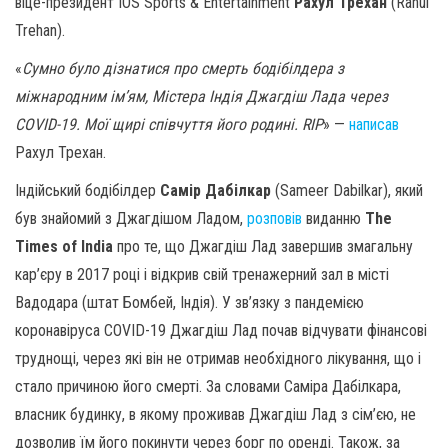
віце-президент IOS Sports & Entertainment
Рахул Трехан
(Rahul
Trehan).
«
Сумно було дізнатися про смерть бодібілдера з
міжнародним ім’ям, Містера Індія Джагдіш Лада через
COVID-19. Мої щирі співчуття його родині. RIP
» —
написав
Рахул Трехан.
Індійський бодібілдер
Самір Дабілкар
(Sameer Dabilkar), який
був знайомий з Джагдішом Ладом,
розповів
виданню
The
Times of India
про те, що Джагдіш Лад завершив змагальну
кар’єру в 2017 році і відкрив свій тренажерний зал в місті
Вадодара (штат Бомбей, Індія). У зв’язку з пандемією
коронавіруса COVID-19 Джагдіш Лад почав відчувати фінансові
труднощі, через які він не отримав необхідного лікування, що і
стало причиною його смерті. За словами Саміра Дабілкара,
власник будинку, в якому проживав Джагдіш Лад з сім’єю, не
дозволив їм його покинути через борг по оренді. Також, за