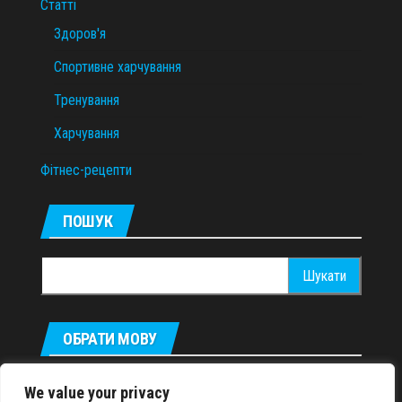
Статті
Здоров'я
Спортивне харчування
Тренування
Харчування
Фітнес-рецепти
ПОШУК
Пошук:
ОБРАТИ МОВУ
Русский
We value your privacy