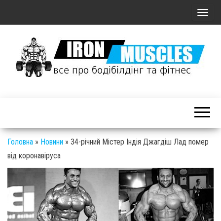
П
о
к
а
з
а
Залізні
т
М'язи: все
ь
про
/
бодібілдинг
С
Головна
»
Новини
»
34-річний Містер Індія Джагдіш Лад помер
і фітнес
к
від коронавіруса
р
ы
т
ь