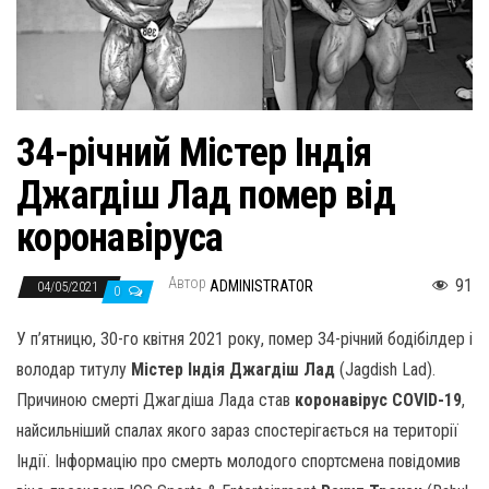
н
а
в
и
г
34-річний Містер Індія
а
Джагдіш Лад помер від
ц
и
коронавіруса
ю
Автор
91
ADMINISTRATOR
04/05/2021
0
У п’ятницю, 30-го квітня 2021 року, помер 34-річний бодібілдер і
володар титулу
Містер Індія Джагдіш Лад
(Jagdish Lad).
Причиною смерті Джагдіша Лада став
коронавірус COVID-19
,
найсильніший спалах якого зараз спостерігається на території
Індії. Інформацію про смерть молодого спортсмена повідомив