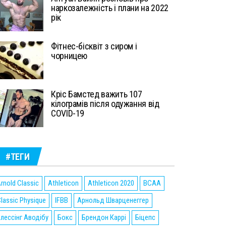
наркозалежність і плани на 2022
рік
Фітнес-бісквіт з сиром і
чорницею
Кріс Бамстед важить 107
кілограмів після одужання від
COVID-19
#ТЕГИ
rnold Classic
Athleticon
Athleticon 2020
BCAA
lassic Physique
IFBB
Арнольд Шварценеггер
лессінг Аводібу
Бокс
Брендон Каррі
Біцепс