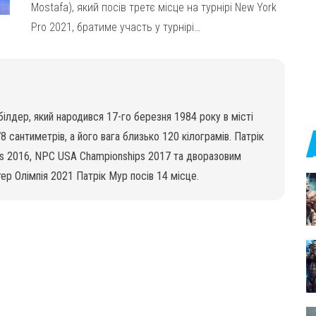
Mostafa), який посів третє місце на турнірі New York
Pro 2021, братиме участь у турнірі…
ілдер, який народився 17-го березня 1984 року в місті
 сантиметрів, а його вага близько 120 кілограмів. Патрік
s 2016, NPC USA Championships 2017 та дворазовим
р Олімпія 2021 Патрік Мур посів 14 місце.