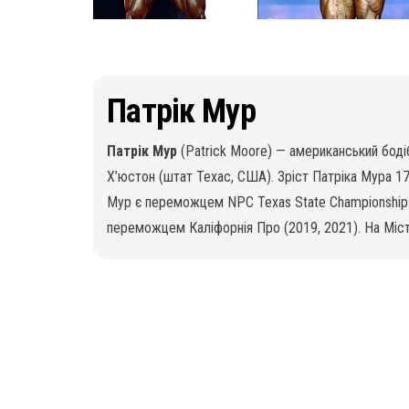
Патрік Мур
Патрік Мур
(Patrick Moore) — американський бодіб
Х’юстон (штат Техас, США). Зріст Патріка Мура 178
Мур є переможцем NPC Texas State Championship
переможцем Каліфорнія Про (2019, 2021). На Місте