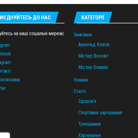
ИЄДНУЙТЕСЬ ДО НАС
КАТЕГОРІЇ
уйтесь на наші соціальні мережі:
Змагання
Арнольд Класік
egram
ebook
Містер Всесвіт
tagram
Містер Олімпія
нтакті
окласники
Новини
ter
Статті
Здоров'я
Спортивне харчування
Тренування
Харчування