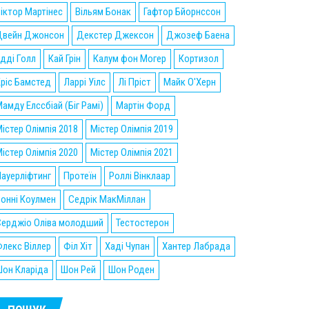
іктор Мартінес
Вільям Бонак
Гафтор Бйорнссон
Двейн Джонсон
Декстер Джексон
Джозеф Баена
дді Голл
Кай Грін
Калум фон Могер
Кортизол
ріс Бамстед
Ларрі Уілс
Лі Пріст
Майк О'Херн
амду Елссбіай (Біг Рамі)
Мартін Форд
істер Олімпія 2018
Містер Олімпія 2019
істер Олімпія 2020
Містер Олімпія 2021
ауерліфтинг
Протеїн
Роллі Вінклаар
онні Коулмен
Седрік МакМіллан
Серджіо Оліва молодший
Тестостерон
лекс Віллер
Філ Хіт
Хаді Чупан
Хантер Лабрада
он Кларіда
Шон Рей
Шон Роден