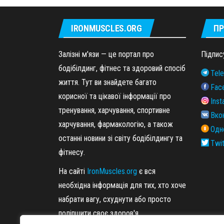
IRONMUSCLES.ORG
ПР
Залізні м'язи — це портал про
Підпис
бодібілдинг, фітнес та здоровий спосіб
Tel
життя. Тут ви знайдете багато
Fac
корисної та цікавої інформації про
Ins
тренування, харчування, спортивне
Вко
харчування, фармакологію, а також
Одн
останні новини зі світу бодібілдингу та
Twit
фітнесу.
На сайті
IronMuscles.org
є вся
необхідна інформація для тих, хто хоче
набрати вагу, схуднути або просто
поліпшити своє здоров'я.