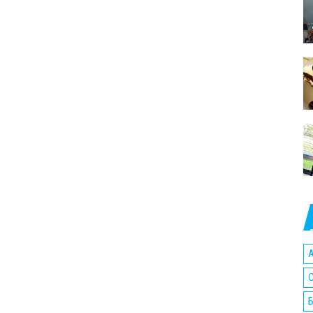
A
C
Б