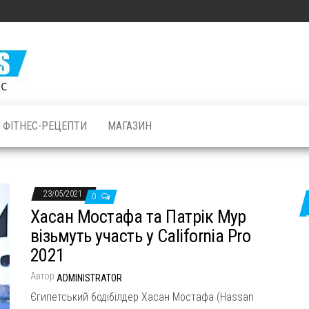
Залізні
М'язи: все
про
бодібілдинг
ФІТНЕС-РЕЦЕПТИ
МАГАЗИН
і фітнес
23/05/2021
0
Хасан Мостафа та Патрік Мур
візьмуть участь у California Pro
2021
Автор
ADMINISTRATOR
Єгипетський бодібілдер Хасан Мостафа (Hassan