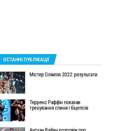
ОСТАННІ ПУБЛІКАЦІЇ
Містер Олімпія 2022: результати
Терренс Раффін показав
тренування спини і біцепсів
Антуан Вайян розповів про