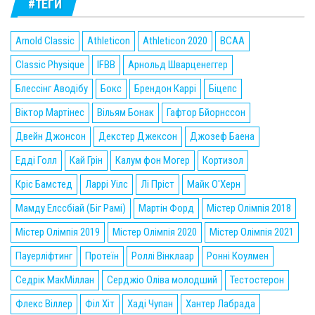
#ТЕГИ
Arnold Classic
Athleticon
Athleticon 2020
BCAA
Classic Physique
IFBB
Арнольд Шварценеггер
Блессінг Аводібу
Бокс
Брендон Каррі
Біцепс
Віктор Мартінес
Вільям Бонак
Гафтор Бйорнссон
Двейн Джонсон
Декстер Джексон
Джозеф Баена
Едді Голл
Кай Грін
Калум фон Могер
Кортизол
Кріс Бамстед
Ларрі Уілс
Лі Пріст
Майк О'Херн
Мамду Елссбіай (Біг Рамі)
Мартін Форд
Містер Олімпія 2018
Містер Олімпія 2019
Містер Олімпія 2020
Містер Олімпія 2021
Пауерліфтинг
Протеїн
Роллі Вінклаар
Ронні Коулмен
Седрік МакМіллан
Серджіо Оліва молодший
Тестостерон
Флекс Віллер
Філ Хіт
Хаді Чупан
Хантер Лабрада