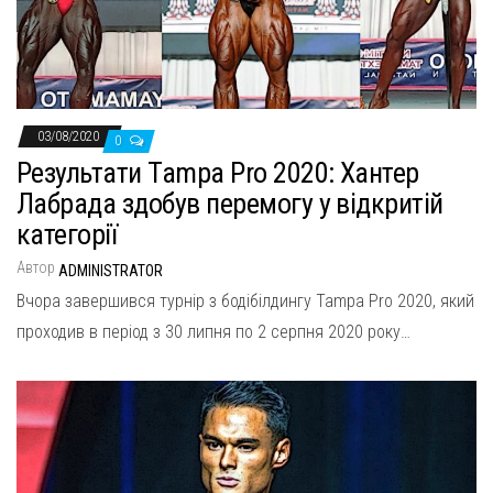
н
а
в
и
г
03/08/2020
0
а
Результати Tampa Pro 2020: Хантер
ц
Лабрада здобув перемогу у відкритій
и
категорії
ю
Автор
ADMINISTRATOR
Вчора завершився турнір з бодібілдингу Tampa Pro 2020, який
проходив в період з 30 липня по 2 серпня 2020 року…