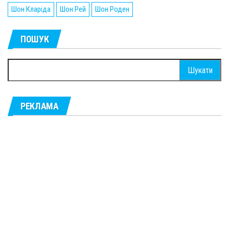
Шон Кларіда
Шон Рей
Шон Роден
ПОШУК
Пошук:
РЕКЛАМА