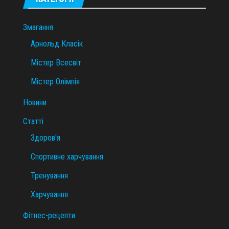
Змагання
Арнольд Класік
Містер Всесвіт
Містер Олімпія
Новини
Статті
Здоров'я
Спортивне харчування
Тренування
Харчування
Фітнес-рецепти