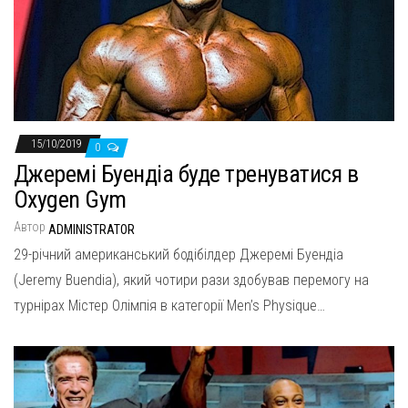
15/10/2019
0
Джеремі Буендіа буде тренуватися в
Oxygen Gym
Автор
ADMINISTRATOR
29-річний американський бодібілдер Джеремі Буендіа
(Jeremy Buendia), який чотири рази здобував перемогу на
турнірах Містер Олімпія в категорії Men’s Physique…