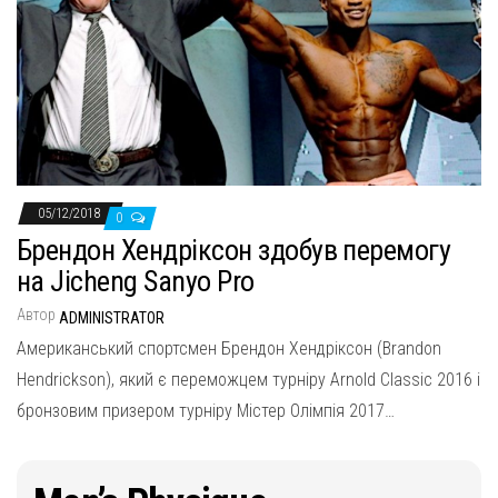
05/12/2018
0
Брендон Хендріксон здобув перемогу
на Jicheng Sanyo Pro
Автор
ADMINISTRATOR
Американський спортсмен Брендон Хендріксон (Brandon
Hendrickson), який є переможцем турніру Arnold Classic 2016 і
бронзовим призером турніру Містер Олімпія 2017…