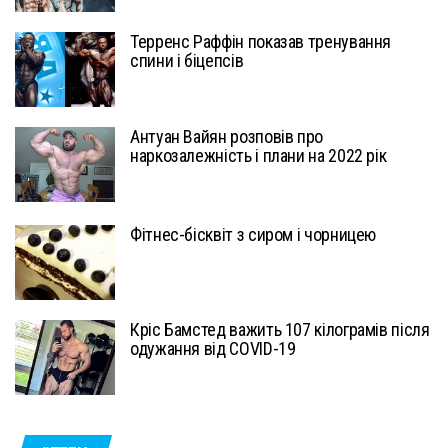
Терренс Раффін показав тренування
спини і біцепсів
Антуан Вайян розповів про
наркозалежність і плани на 2022 рік
Фітнес-бісквіт з сиром і чорницею
Кріс Бамстед важить 107 кілограмів після
одужання від COVID-19