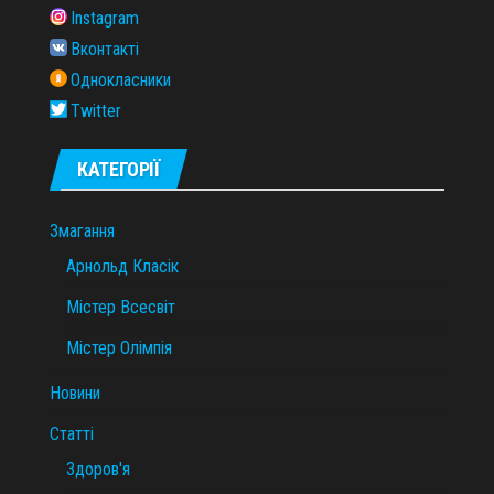
Instagram
Вконтакті
Однокласники
Twitter
КАТЕГОРІЇ
Змагання
Арнольд Класік
Містер Всесвіт
Містер Олімпія
Новини
Статті
Здоров'я