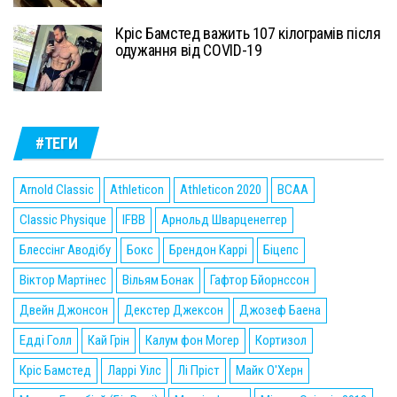
Кріс Бамстед важить 107 кілограмів після
одужання від COVID-19
#ТЕГИ
Arnold Classic
Athleticon
Athleticon 2020
BCAA
Classic Physique
IFBB
Арнольд Шварценеггер
Блессінг Аводібу
Бокс
Брендон Каррі
Біцепс
Віктор Мартінес
Вільям Бонак
Гафтор Бйорнссон
Двейн Джонсон
Декстер Джексон
Джозеф Баена
Едді Голл
Кай Грін
Калум фон Могер
Кортизол
Кріс Бамстед
Ларрі Уілс
Лі Пріст
Майк О'Херн