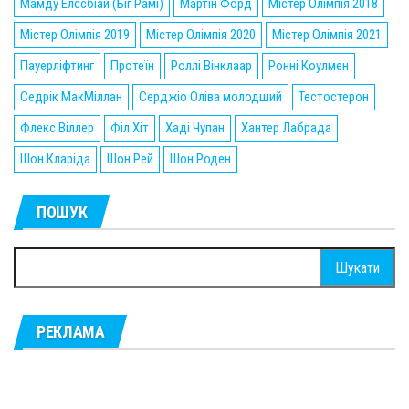
Мамду Елссбіай (Біг Рамі)
Мартін Форд
Містер Олімпія 2018
Містер Олімпія 2019
Містер Олімпія 2020
Містер Олімпія 2021
Пауерліфтинг
Протеїн
Роллі Вінклаар
Ронні Коулмен
Седрік МакМіллан
Серджіо Оліва молодший
Тестостерон
Флекс Віллер
Філ Хіт
Хаді Чупан
Хантер Лабрада
Шон Кларіда
Шон Рей
Шон Роден
ПОШУК
Пошук:
РЕКЛАМА