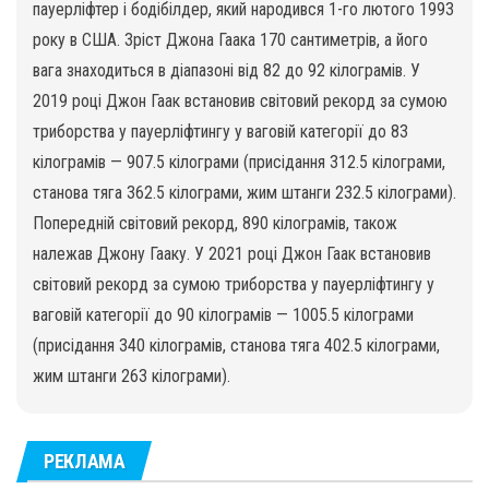
пауерліфтер і бодібілдер, який народився 1-го лютого 1993
року в США. Зріст Джона Гаака 170 сантиметрів, а його
вага знаходиться в діапазоні від 82 до 92 кілограмів. У
2019 році Джон Гаак встановив світовий рекорд за сумою
триборства у пауерліфтингу у ваговій категорії до 83
кілограмів — 907.5 кілограми (присідання 312.5 кілограми,
станова тяга 362.5 кілограми, жим штанги 232.5 кілограми).
Попередній світовий рекорд, 890 кілограмів, також
належав Джону Гааку. У 2021 році Джон Гаак встановив
світовий рекорд за сумою триборства у пауерліфтингу у
ваговій категорії до 90 кілограмів — 1005.5 кілограми
(присідання 340 кілограмів, станова тяга 402.5 кілограми,
жим штанги 263 кілограми).
РЕКЛАМА