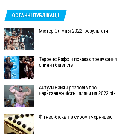
ОСТАННІ ПУБЛІКАЦІЇ
Містер Олімпія 2022: результати
Терренс Раффін показав тренування
спини і біцепсів
Антуан Вайян розповів про
наркозалежність і плани на 2022 рік
Фітнес-бісквіт з сиром і чорницею