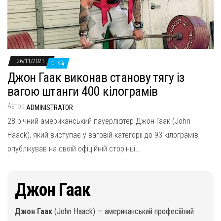
н
а
в
и
г
26/11/2021
0
а
Джон Гаак виконав станову тягу із
ц
вагою штанги 400 кілограмів
и
Автор
ADMINISTRATOR
ю
28-річний американський пауерліфтер Джон Гаак (John
Haack), який виступає у ваговій категорії до 93 кілограмів,
опублікував на своїй офіційній сторінці…
Джон Гаак
Джон Гаак
(John Haack) — американський професійний