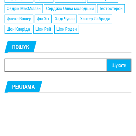
Седрік МакМіллан
Серджіо Оліва молодший
Тестостерон
Флекс Віллер
Філ Хіт
Хаді Чупан
Хантер Лабрада
Шон Кларіда
Шон Рей
Шон Роден
ПОШУК
Пошук:
РЕКЛАМА