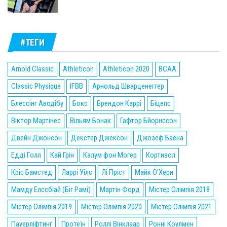
#ТЕГИ
Arnold Classic
Athleticon
Athleticon 2020
BCAA
Classic Physique
IFBB
Арнольд Шварценеггер
Блессінг Аводібу
Бокс
Брендон Каррі
Біцепс
Віктор Мартінес
Вільям Бонак
Гафтор Бйорнссон
Двейн Джонсон
Декстер Джексон
Джозеф Баена
Едді Голл
Кай Грін
Калум фон Могер
Кортизол
Кріс Бамстед
Ларрі Уілс
Лі Пріст
Майк О'Херн
Мамду Елссбіай (Біг Рамі)
Мартін Форд
Містер Олімпія 2018
Містер Олімпія 2019
Містер Олімпія 2020
Містер Олімпія 2021
Пауерліфтинг
Протеїн
Роллі Вінклаар
Ронні Коулмен