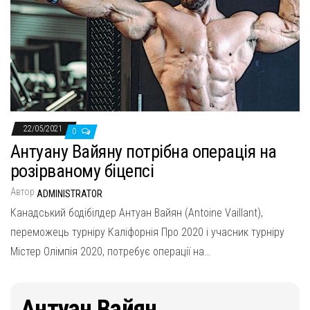
22/05/2021
0
Антуану Вайяну потрібна операція на
розірваному біцепсі
Автор
ADMINISTRATOR
Канадський бодібілдер Антуан Вайян (Antoine Vaillant),
переможець турніру Каліфорнія Про 2020 і учасник турніру
Містер Олімпія 2020, потребує операції на…
Антуан Вайян