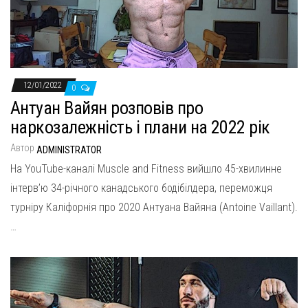
н
а
в
и
г
12/01/2022
0
а
Антуан Вайян розповів про
ц
наркозалежність і плани на 2022 рік
и
Автор
ADMINISTRATOR
ю
На YouTube-каналі Muscle and Fitness вийшло 45-хвилинне
інтерв’ю 34-річного канадського бодібілдера, переможця
турніру Каліфорнія про 2020 Антуана Вайяна (Antoine Vaillant).
…