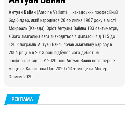
Антуан Вайян
(Antoine Vaillant) — канадський професійний
бодібілдер, який народився 28-го липня 1987 року в місті
Монреаль (Канада). Зріст Антуана Вайяна 183 сантиметри,
а його змагальна вага знаходиться в діапазоні від 115 до
120 кілограмів. Антуан Вайян почав змагальну кар’єру в
2004 році, а в 2013 році відбувся його дебют на
професійній сцені. У 2020 році Антуан Вайян посів перше
місце на Каліфорнія Про 2020 і 14-е місце на Містер
Олімпія 2020.
РЕКЛАМА